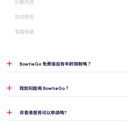
計劃內容
如何使用
有關會籍
BowtieGo 免費版設有年齡限制嗎？
計劃持有人 ：需年滿 18 歲或以上。
計劃會員 (受保障人士)：BowtieGo 免費版則不設
我如何啟用 BowtieGo？
年齡限制。
自願醫保客戶
當你首次申請 Bowtie 自願醫保，我們將會自動附
非香港居民可以申請嗎?
上 BowtieGo 免費版會籍。提交申請後，會籍將即
只要你擁有香港居民身份證，不論是否永久居民，
時生效。
也符合資格。